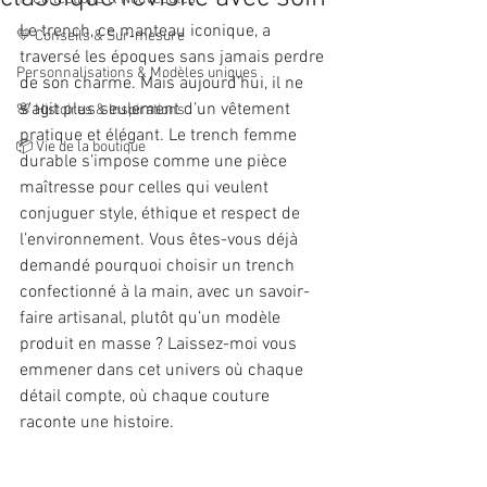
Le trench, ce manteau iconique, a 
💛 Conseils & Sur‑mesure
traversé les époques sans jamais perdre 
Personnalisations & Modèles uniques
de son charme. Mais aujourd’hui, il ne 
s’agit plus seulement d’un vêtement 
🌸 Histoires & Inspirations
pratique et élégant. Le trench femme 
📦 Vie de la boutique
durable s’impose comme une pièce 
maîtresse pour celles qui veulent 
conjuguer style, éthique et respect de 
l’environnement. Vous êtes-vous déjà 
demandé pourquoi choisir un trench 
confectionné à la main, avec un savoir-
faire artisanal, plutôt qu’un modèle 
produit en masse ? Laissez-moi vous 
emmener dans cet univers où chaque 
détail compte, où chaque couture 
raconte une histoire.