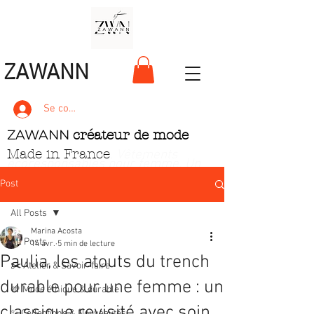
ZAWANN
Se connecter
ZAWANN
créateur de mode
Made in France
. Vêtements
écoresponsables pour femme
. Un
style unique, pétillant et ludique
Post
All Posts
Marina Acosta
All Posts
14 avr.
5 min de lecture
Paulia, les atouts du trench
✂️ Atelier & Savoir‑faire
durable pour une femme : un
🌱 Mode éthique & durable
classique revisité avec soin
✨ Collections & Nouveautés