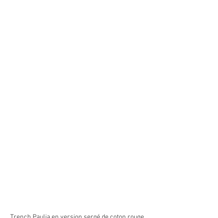
Trench Paulia en version sergé de coton rouge 