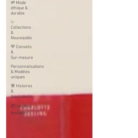
🌱 Mode
éthique &
durable
✨
Collections
&
Nouveautés
💛 Conseils
&
Sur‑mesure
Personnalisations
& Modèles
uniques
🌸 Histoires
&
Inspirations
📦 Vie de la
boutique