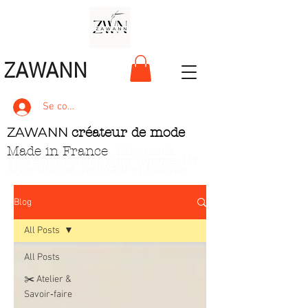
ZAWANN
Se connecter
ZAWANN
créateur de mode
Made in France
. Vêtements
écoresponsables pour femme
. Un
style unique, pétillant et ludique
Blog
All Posts
All Posts
✂️ Atelier &
Savoir‑faire