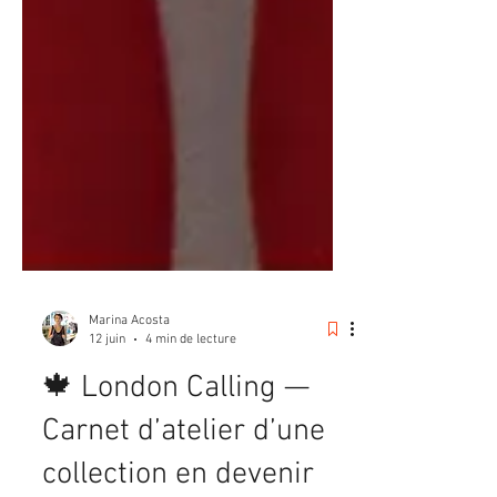
Marina Acosta
12 juin
4 min de lecture
🍁 London Calling —
Carnet d’atelier d’une