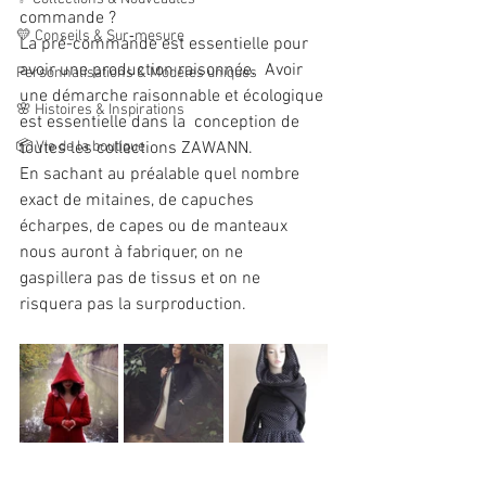
commande ?
💛 Conseils & Sur‑mesure
La pré-commande est essentielle pour 
avoir une production raisonnée.  Avoir 
Personnalisations & Modèles uniques
une démarche raisonnable et écologique 
🌸 Histoires & Inspirations
est essentielle dans la  conception de 
📦 Vie de la boutique
toutes les collections ZAWANN.
En sachant au préalable quel nombre 
exact de mitaines, de capuches  
écharpes, de capes ou de manteaux 
nous auront à fabriquer, on ne  
gaspillera pas de tissus et on ne 
risquera pas la surproduction.