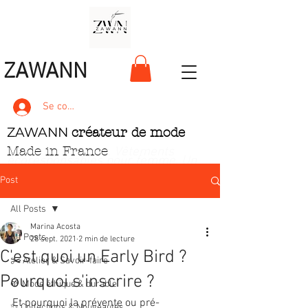
ZAWANN
Se connecter
ZAWANN
créateur de mode
Made in France
. Vêtements
écoresponsables pour femme
. Un
style unique, pétillant et ludique
Post
All Posts
Marina Acosta
All Posts
28 sept. 2021
2 min de lecture
C'est quoi un Early Bird ?
✂️ Atelier & Savoir‑faire
Pourquoi s'inscrire ?
🌱 Mode éthique & durable
Et pourquoi la prévente ou pré-
✨ Collections & Nouveautés