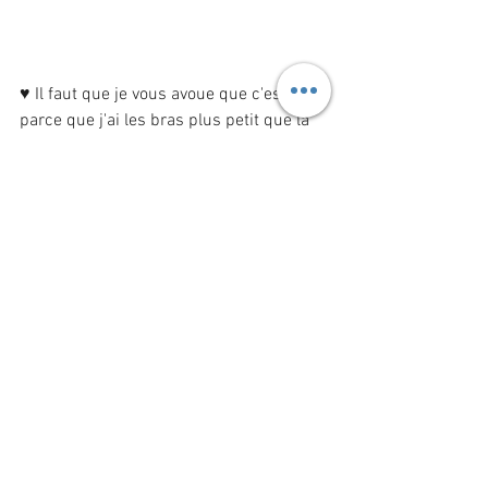
♥ Il faut que je vous avoue que c'est 
parce que j'ai les bras plus petit que la 
moyenne (-5cm)  et que je ne suis pas 
très grande (1m60), que je me suis mise 
à la couture avec ma grand-mère quand 
j'étais adolescente.
Un doute persiste,
Vous avez une question ?
N'hésitez pas à poser vos questions 
directement en utilisant la rubrique 
contact
ou à me passer un coup de téléphone au 
06.81.45.60.47