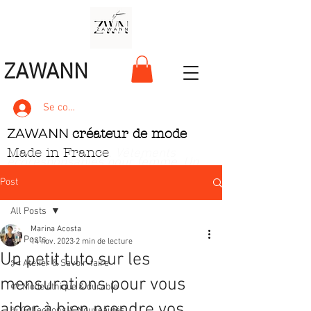
ZAWANN
Se connecter
ZAWANN
créateur de mode
Made in France
. Vêtements
écoresponsables pour femme
. Un
style unique, pétillant et ludique
Post
All Posts
Marina Acosta
All Posts
14 nov. 2023
2 min de lecture
Un petit tuto sur les
✂️ Atelier & Savoir‑faire
mensurations pour vous
🌱 Mode éthique & durable
aider à bien prendre vos
✨ Collections & Nouveautés