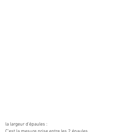
la largeur d'épaules : 
C'est la mesure prise entre les 2 épaules 