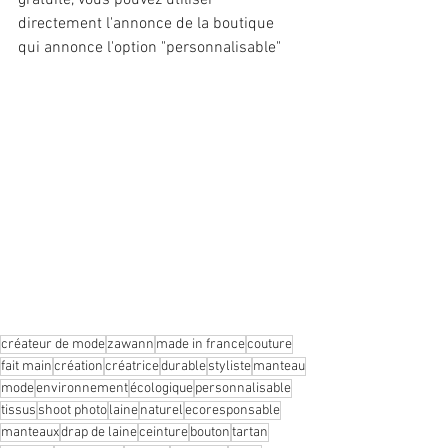
gratuite, vous pouvez utiliser 
directement l'annonce de la boutique 
qui annonce l'option "personnalisable"
créateur de mode
zawann
made in france
couture
fait main
création
créatrice
durable
styliste
manteau
mode
environnement
écologique
personnalisable
tissus
shoot photo
laine
naturel
ecoresponsable
manteaux
drap de laine
ceinture
bouton
tartan