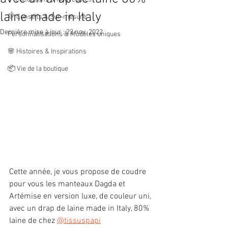
laine made in Italy
💛 Conseils & Sur‑mesure
Dernière mise à jour :
23 nov. 2022
Personnalisations & Modèles uniques
🌸 Histoires & Inspirations
📦 Vie de la boutique
Cette année, je vous propose de coudre 
pour vous les manteaux Dagda et 
Artémise en version luxe, de couleur uni, 
avec un drap de laine made in Italy, 80% 
laine de chez 
@tissuspapi