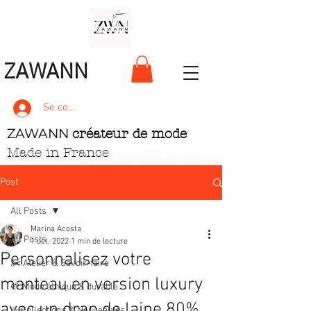
ZAWANN
Se connecter
ZAWANN
créateur de mode
Made in France
. Vêtements
écoresponsables pour femme
. Un
style unique, pétillant et ludique
Post
All Posts
Marina Acosta
All Posts
1 oct. 2022
1 min de lecture
Personnalisez votre
✂️ Atelier & Savoir‑faire
manteau en version luxury
🌱 Mode éthique & durable
avec un drap de laine 80%
✨ Collections & Nouveautés