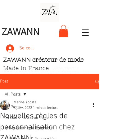
ZAWANN
Se connecter
ZAWANN
créateur de mode
Made in France
. Vêtements
écoresponsables pour femme
. Un
style unique, pétillant et ludique
Post
All Posts
Marina Acosta
All Posts
6 janv. 2022
1 min de lecture
Nouvelles règles de
✂️ Atelier & Savoir‑faire
personnalisation chez
🌱 Mode éthique & durable
ZAWANN
✨ Collections & Nouveautés