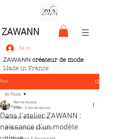
ZAWANN
Se connecter
ZAWANN
créateur de mode
Made in France
. Vêtements
écoresponsables pour femme
. Un
style unique, pétillant et ludique
Post
All Posts
Marina Acosta
All Posts
2 févr.
3 min de lecture
Dans l’atelier ZAWANN :
✂️ Atelier & Savoir‑faire
naissance d’un modèle
🌱 Mode éthique & durable
unique
✨ Collections & Nouveautés