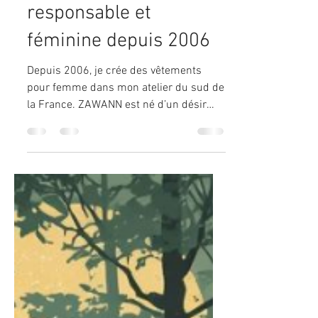
✨ ZAWANN — Une
mode artisanale,
responsable et
féminine depuis 2006
Depuis 2006, je crée des vêtements
pour femme dans mon atelier du sud de
la France. ZAWANN est né d’un désir
simple : proposer une mode éthique,
durable et poétique, fabriquée
localement, avec des matières
responsables et un véritable savoir‑faire
artisanal. Chaque pièce est imaginée,
coupée et cousue par mes soins, dans
mon atelier installé au rez‑de‑chaussée
de mon habitation. Ici, rien n’est