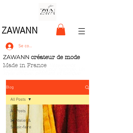
ZAWANN
Se connecter
ZAWANN
créateur de mode
Made in France
. Vêtements
écoresponsables pour femme
. Un
style unique, pétillant et ludique
Blog
All Posts
All Posts
✂️ Atelier &
Savoir‑faire