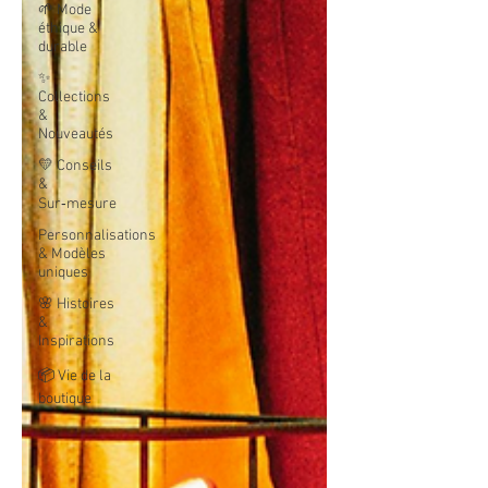
🌱 Mode
éthique &
durable
✨
Collections
&
Nouveautés
💛 Conseils
&
Sur‑mesure
Personnalisations
& Modèles
uniques
🌸 Histoires
&
Inspirations
📦 Vie de la
boutique