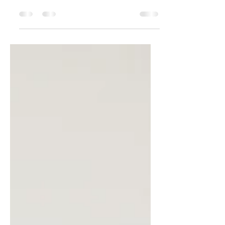
terminée hier soir. Elle n’a pas atteint
son objectif, et les contributions ont été
remboursées. Mais...