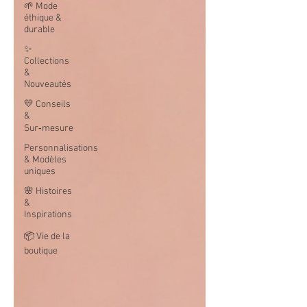
🌱 Mode
éthique &
durable
✨
Collections
&
Nouveautés
💛 Conseils
&
Sur‑mesure
Personnalisations
& Modèles
uniques
🌸 Histoires
&
Inspirations
📦 Vie de la
boutique