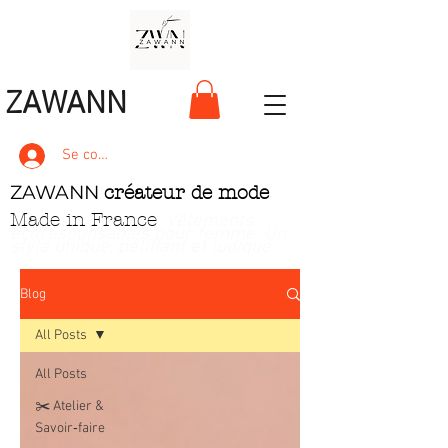
ZAWANN
Se connecter
ZAWANN
créateur de mode
Made in France
. Vêtements
écoresponsables pour femme
. Un
style unique, pétillant et ludique
Blog
All Posts
All Posts
✂️ Atelier &
Savoir‑faire