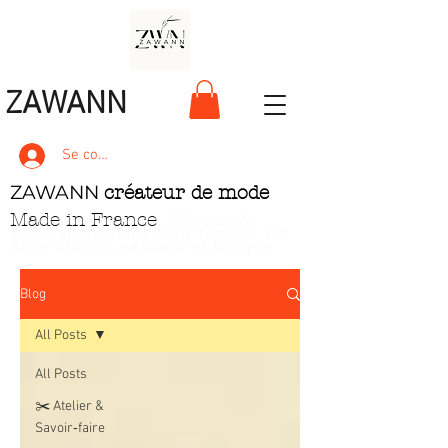
ZAWANN
Se connecter
ZAWANN
créateur de mode
Made in France
. Vêtements
écoresponsables pour femme
. Un
style unique, pétillant et ludique
Blog
All Posts
All Posts
✂️ Atelier &
Savoir‑faire