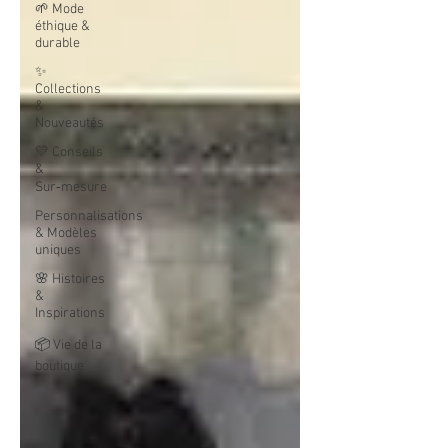
🌱 Mode
éthique &
durable
✨
Collections
&
Nouveautés
💛 Conseils
&
Sur‑mesure
Personnalisations
& Modèles
uniques
🌸 Histoires
&
Inspirations
📦 Vie de la
boutique