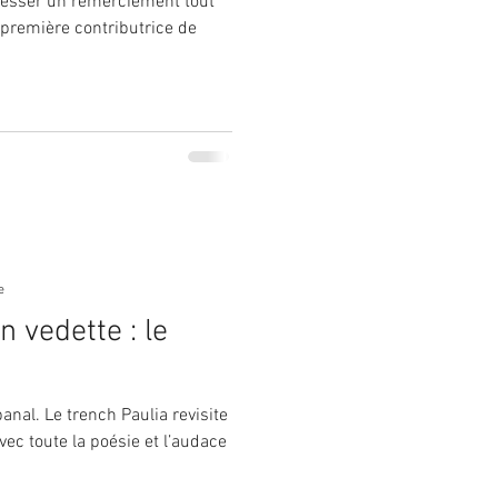
resser un remerciement tout
, première contributrice de
e
n vedette : le
. Le trench Paulia revisite
vec toute la poésie et l’audace