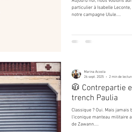
Aujourd’hui, nous voulons ad
particulier à Isabelle Leconte
notre campagne Ulule....
Marina Acosta
26 sept. 2025
2 min de lectur
🧥 Contrepartie e
trench Paulia
Classique ? Oui. Mais jamais banal
l’iconique manteau militaire a
de Zawann....