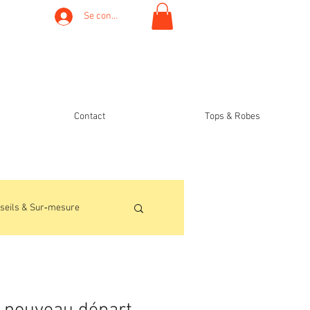
Se connecter
Contact
Tops & Robes
seils & Sur‑mesure