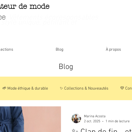
ateur de mode
ce
. Vêtements écoresponsables
 style unique, pétillant et
lections
Blog
À propos
Blog
🌱 Mode éthique & durable
✨ Collections & Nouveautés
💛 Con
🌸 Histoires & Inspirations
📦 Vie de la boutique
Marina Acosta
2 oct. 2025
1 min de lecture