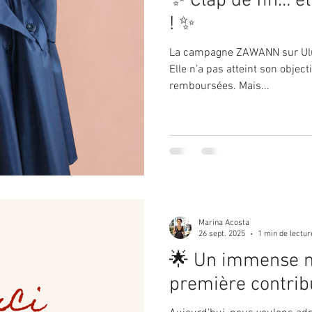
✨ Clap de fin… e
! ✨
La campagne ZAWANN sur Ulule
Elle n’a pas atteint son objecti
remboursées. Mais...
Marina Acosta
26 sept. 2025
1 min de lectur
🌟 Un immense m
première contrib