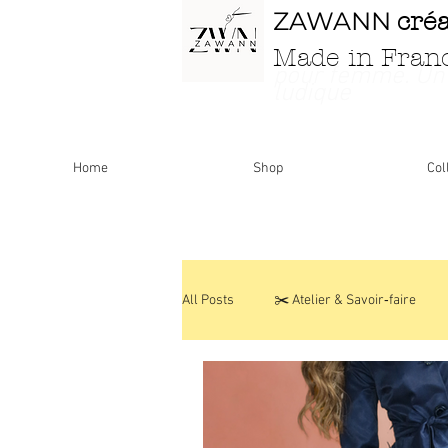
ZAWANN
cré
Made in Fran
pour femme
. Un
ludique
Home
Shop
Col
All Posts
✂️ Atelier & Savoir‑faire
Personnalisations & Modèles uniques