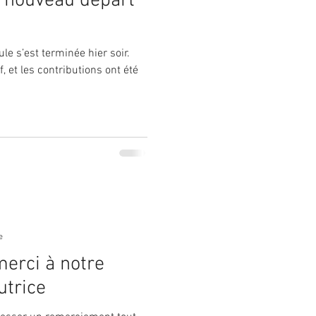
t nouveau départ
 s’est terminée hier soir.
f, et les contributions ont été
e
erci à notre
utrice