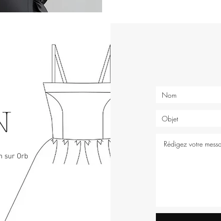
N
n sur Orb