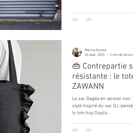
Marina Acosta
26 sept. 2025
2 min de lectur
👜 Contrepartie s
résistante : le tote b
ZAWANN
Le sac Dagda en version noir 
stylé Inspiré du sac DJ, pens
le tote bag Dagda...