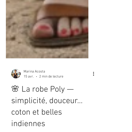
Marina Acosta
15 avr.
2 min de lecture
🌸 La robe Poly —