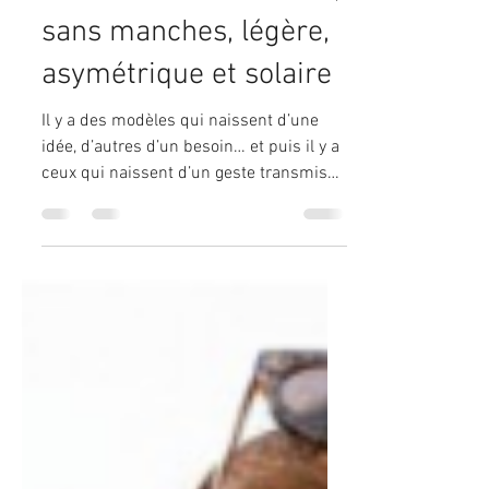
🌿 Gigi — la robe d'été
en matières naturelles,
sans manches, légère,
asymétrique et solaire
Il y a des modèles qui naissent d’une
idée, d’autres d’un besoin… et puis il y a
ceux qui naissent d’un geste transmis
entre créatrices. La robe Gigi appartient
à cette dernière catégorie : elle est née
d’une astuce de patronage, d’un partage,
d’une amitié, d’un moment de
transmission qui a ouvert une porte
créative.