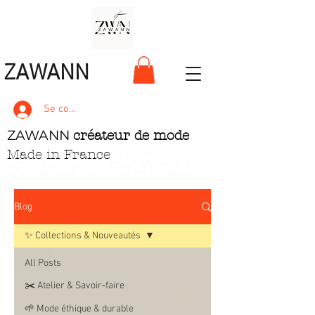
ZAWANN
Se connecter
ZAWANN
créateur de mode
Made in France
. Vêtements
écoresponsables pour femme
. Un
style unique, pétillant et ludique
Blog
✨ Collections & Nouveautés
All Posts
✂️ Atelier & Savoir‑faire
🌱 Mode éthique & durable