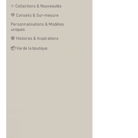
✨ Collections & Nouveautés
💛 Conseils & Sur‑mesure
Personnalisations & Modèles
uniques
🌸 Histoires & Inspirations
📦 Vie de la boutique