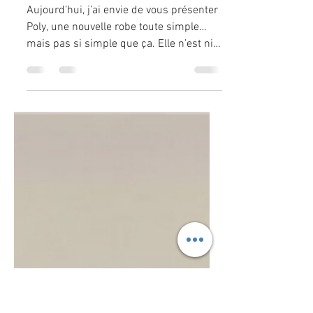
simplicité, douceur…
coton et belles
indiennes
Aujourd’hui, j’ai envie de vous présenter
Poly, une nouvelle robe toute simple…
mais pas si simple que ça. Elle n’est ni
droite, ni trapèze : c’est une coupe
ample et douce, comme un maxi
tee‑shirt qui aurait décidé de devenir un
peu plus féminine. Une ligne évasée
d’inspiration florale, un joli volant en bas,
une longueur juste sous le genou, et ces
manches ballons qui se terminent elles
aussi par un petit volant. L’encolure est
doucement arrondie, sans rien de rigide,
juste