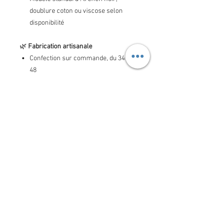
doublure coton ou viscose selon
disponibilité
🌿
Fabrication artisanale
Confection sur commande, du 34 au
48
Sur‑mesure gratuit sur simple
demande
Personnalisation possible (couleur,
doublure…)
Fabrication artisanale française,
pièce par pièce
🌍
Éthique & durabilité
Chez ZAWANN, chaque tissu est choisi
pour sa qualité, sa durabilité et son
impact réduit : matières certifiées, labels
écologiques, entretien facile en