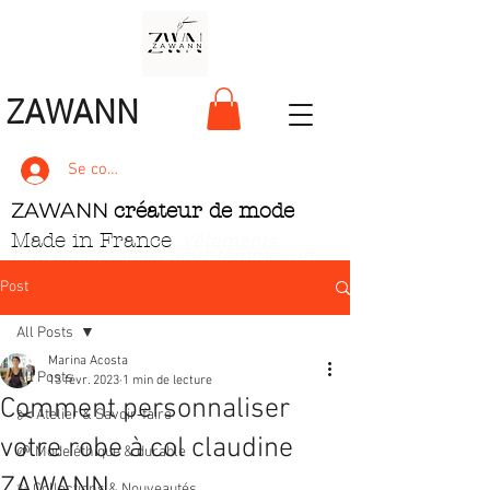
ZAWANN
Se connecter
ZAWANN
créateur de mode
Made in France
. Vêtements
écoresponsables pour femme
. Un
style unique, pétillant et ludique
Post
All Posts
Marina Acosta
All Posts
13 févr. 2023
1 min de lecture
Comment personnaliser
✂️ Atelier & Savoir‑faire
votre robe à col claudine
🌱 Mode éthique & durable
ZAWANN
✨ Collections & Nouveautés