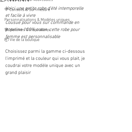
Voici une petite robe d'été intemporelle 
💛 Conseils & Sur‑mesure
et facile à vivre
Personnalisations & Modèles uniques
Cousue pour vous sur commande en 
popeline 100% coton, cette robe pour 
🌸 Histoires & Inspirations
femme est personnalisable
📦 Vie de la boutique
Choisissez parmi la gamme ci-dessous 
l'imprimé et la couleur qui vous plait, je 
coudrai votre modèle unique avec un 
grand plaisir