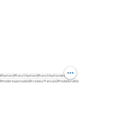
#fashion
#frenchfashion
#frenchfashiondesigner
#moderesponsable
#createurfrançais
#modedurable
artisan couturier
#stylish
couture
beau trench
#stylish #fashionable #faddish #modish #voguish #current #popular #swank
automne
créateur de mode français
boutique de vêtements
beau manteau pour femme
beau trench de créateur
beau trench coat pour femme