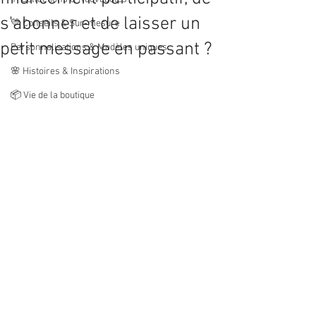
s'abonner et de laisser un
💛 Conseils & Sur‑mesure
petit message en passant ?
Personnalisations & Modèles uniques
🌸 Histoires & Inspirations
📦 Vie de la boutique