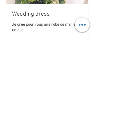
Wedding dress
Je crée pour vous une robe de mariée
unique
1 day 11 h
3 500
3 500 €
euros
Réserver
ZAWANN
276 place des Marguerousses 34490
Lignan sur Orb
Tel :
06.81.45.60.47