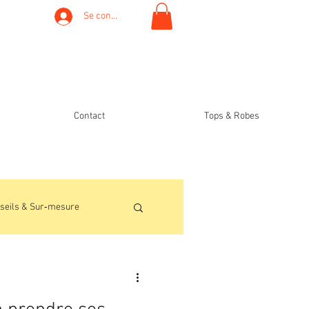
Se connecter
Contact
Tops & Robes
seils & Sur‑mesure