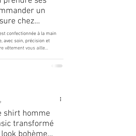
 prendre ses
ommander un
sure chez
st confectionnée à la main
, avec soin, précision et
re vêtement vous aille
 de nous transmettre vos
oin d’être couturière : avec
 un peu de méthode, vous
vous-même ou avec l’aide
res à la r
e
ee shirt homme
asic transformé
 look bohème