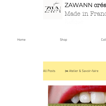
ZAWANN
cré
Made in Fran
pour femme
. Un
ludique
Home
Shop
Col
All Posts
✂️ Atelier & Savoir‑faire
Personnalisations & Modèles uniques