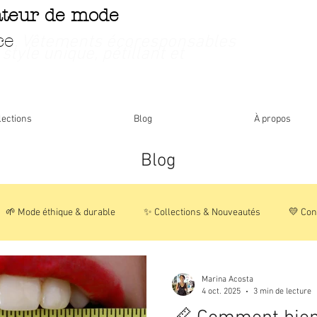
ateur de mode
ce
. Vêtements écoresponsables
 style unique, pétillant et
lections
Blog
À propos
Blog
🌱 Mode éthique & durable
✨ Collections & Nouveautés
💛 Con
🌸 Histoires & Inspirations
📦 Vie de la boutique
Marina Acosta
4 oct. 2025
3 min de lecture