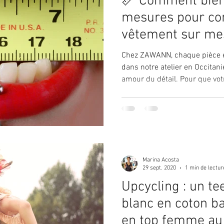
📏 Comment bien
mesures pour c
vêtement sur me
ZAWANN
Chez ZAWANN, chaque pièce e
dans notre atelier en Occitanie
amour du détail. Pour que vot
parfaitement, il est essentiel
mensurations exactes. Pas bes
un mètre ruban, un miroir et
pouvez prendre vos mesures 
d’un proche. Dans cet article, je vous guide pas à pas pour
prendre les mesures nécessai
Marina Acosta
29 sept. 2020
1 min de lectur
Upcycling : un t
blanc en coton b
en top femme au