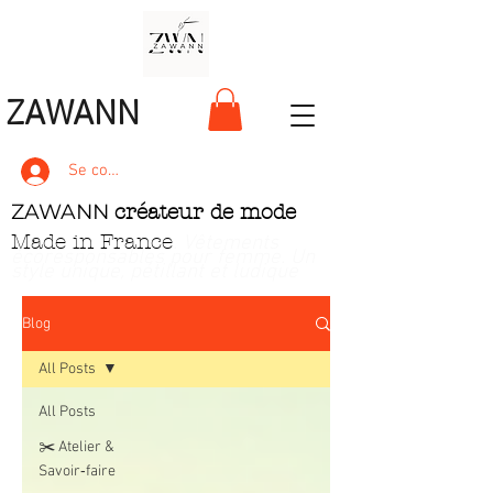
ZAWANN
Se connecter
ZAWANN
créateur de mode
Made in France
. Vêtements
écoresponsables pour femme
. Un
style unique, pétillant et ludique
Blog
All Posts
All Posts
✂️ Atelier &
Savoir‑faire