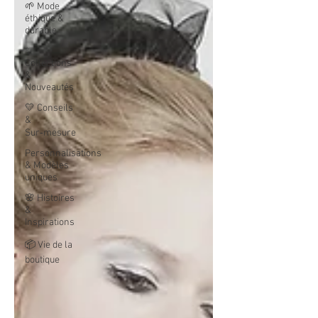
🌱 Mode
éthique &
durable
✨
Collections
&
Nouveautés
💛 Conseils
&
Sur‑mesure
Personnalisations
& Modèles
uniques
🌸 Histoires
&
Inspirations
📦 Vie de la
boutique