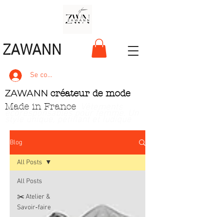
ZAWANN
Se connecter
ZAWANN
créateur de mode
Made in France
. Vêtements
écoresponsables pour femme
. Un
style unique, pétillant et ludique
Blog
All Posts
All Posts
✂️ Atelier &
Savoir‑faire