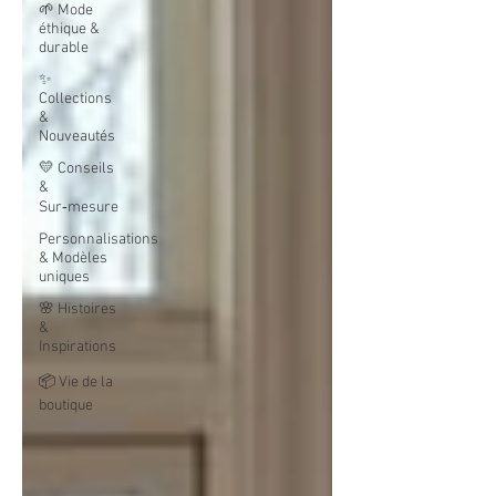
🌱 Mode
éthique &
durable
✨
Collections
&
Nouveautés
💛 Conseils
&
Sur‑mesure
Personnalisations
& Modèles
uniques
🌸 Histoires
&
Inspirations
📦 Vie de la
boutique