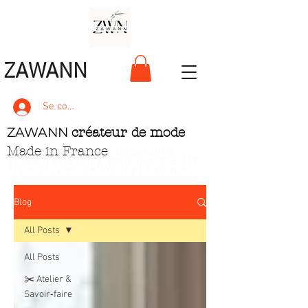
ZAWANN
Se connecter
ZAWANN
créateur de mode
Made in France
. Vêtements
écoresponsables pour femme
. Un
style unique, pétillant et ludique
Blog
All Posts
All Posts
✂️ Atelier &
Savoir‑faire