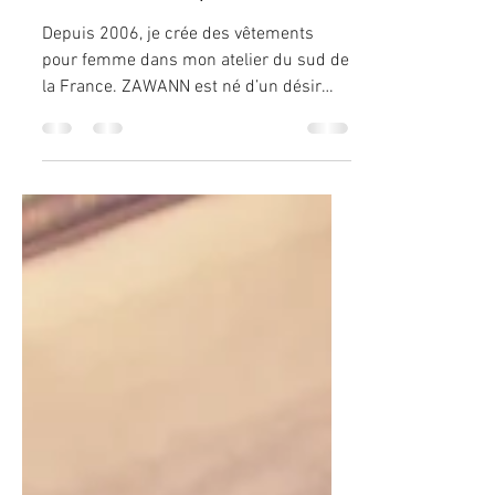
responsable et
féminine depuis 2006
Depuis 2006, je crée des vêtements
pour femme dans mon atelier du sud de
la France. ZAWANN est né d’un désir
simple : proposer une mode éthique,
durable et poétique, fabriquée
localement, avec des matières
responsables et un véritable savoir‑faire
artisanal. Chaque pièce est imaginée,
coupée et cousue par mes soins, dans
mon atelier installé au rez‑de‑chaussée
de mon habitation. Ici, rien n’est
industrialisé : chaque vêtement passe
entre mes mains, du premier croquis à
la der