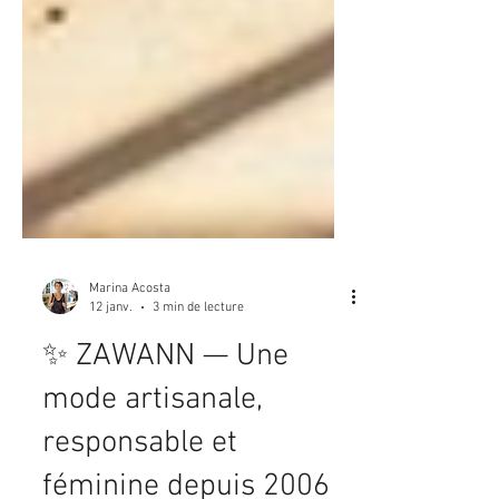
Marina Acosta
12 janv.
3 min de lecture
✨ ZAWANN — Une
mode artisanale,