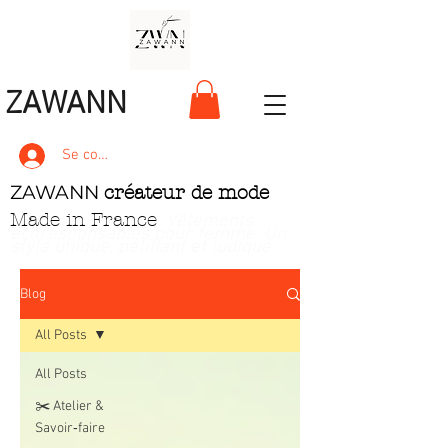
ZAWANN
Se connecter
ZAWANN
créateur de mode
Made in France
. Vêtements
écoresponsables pour femme
. Un
style unique, pétillant et ludique
Blog
All Posts
All Posts
✂️ Atelier &
Savoir‑faire