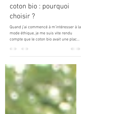
Vêtements féminins en
coton bio : pourquoi
choisir ?
Quand j’ai commencé à m’intéresser à la
mode éthique, je me suis vite rendu
compte que le coton bio avait une place
à part. Ce tissu, doux et naturel, est bien
plus qu’un simple choix esthétique. Il
incarne une philosophie, un engagement
envers la planète et envers soi-même.
Aujourd’hui, je vous invite à plonger avec
moi dans l’univers des vêtements
féminins en coton bio. Pourquoi opter
pour eux ? Quels bénéfices réels
apportent-ils ? Et comment intégrer ces
pièces dans votre