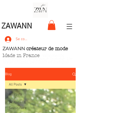
ZAWANN
Se connecter
ZAWANN
créateur de mode
Made in France
. Vêtements
écoresponsables pour femme
. Un
style unique, pétillant et ludique
Blog
All Posts
All Posts
✂️ Atelier &
Savoir‑faire