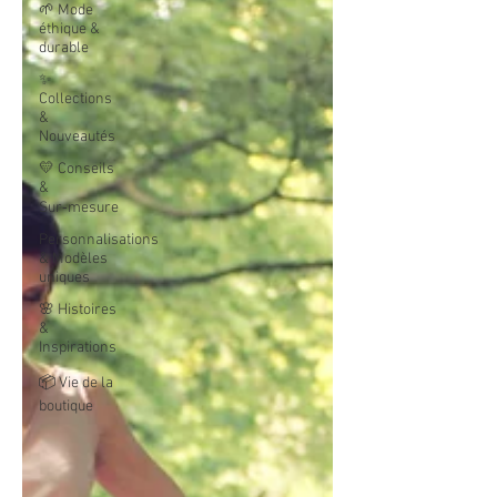
🌱 Mode
éthique &
durable
✨
Collections
&
Nouveautés
💛 Conseils
&
Sur‑mesure
Personnalisations
& Modèles
uniques
🌸 Histoires
&
Inspirations
📦 Vie de la
boutique