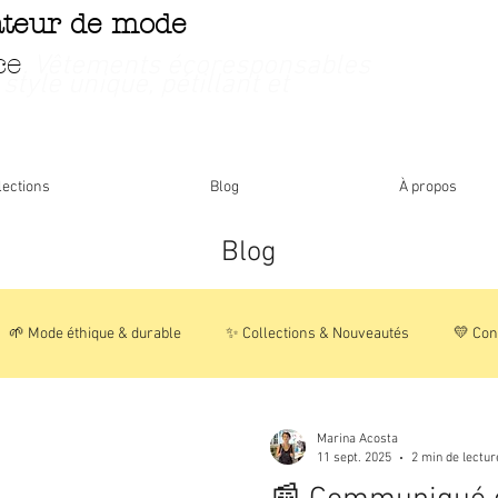
ateur de mode
ce
. Vêtements écoresponsables
 style unique, pétillant et
lections
Blog
À propos
Blog
🌱 Mode éthique & durable
✨ Collections & Nouveautés
💛 Con
🌸 Histoires & Inspirations
📦 Vie de la boutique
Marina Acosta
11 sept. 2025
2 min de lectur