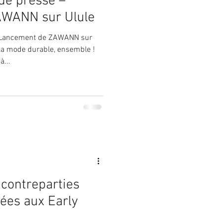
e presse –
AWANN sur Ulule
 Lancement de ZAWANN sur
la mode durable, ensemble !
...
 contreparties
vées aux Early