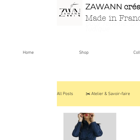
ZAWANN
cré
Made in Fran
pour femme
. Un
ludique
Home
Shop
Col
All Posts
✂️ Atelier & Savoir‑faire
Personnalisations & Modèles uniques