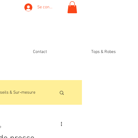
Se connecter
Contact
Tops & Robes
seils & Sur‑mesure
e