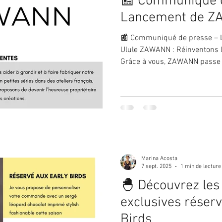
📰 Communiqué d
Lancement de Z
📰 Communiqué de presse –
Ulule ZAWANN : Réinventons 
Grâce à vous, ZAWANN passe à
Marina Acosta
7 sept. 2025
1 min de lecture
🐣 Découvrez les
exclusives réser
Birds