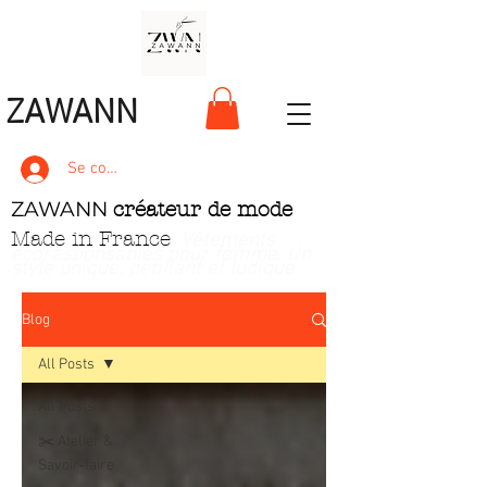
ZAWANN
Se connecter
ZAWANN
créateur de mode
Made in France
. Vêtements
écoresponsables pour femme
. Un
style unique, pétillant et ludique
Blog
All Posts
All Posts
✂️ Atelier &
Savoir‑faire