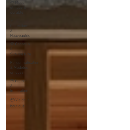
🌱 Mode
éthique &
durable
✨
Collections
&
Nouveautés
💛 Conseils
&
Sur‑mesure
Personnalisations
& Modèles
uniques
🌸 Histoires
&
Inspirations
📦 Vie de la
boutique