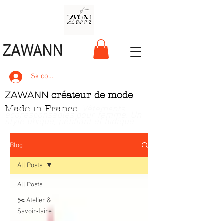
ZAWANN
Se connecter
ZAWANN
créateur de mode
Made in France
. Vêtements
écoresponsables pour femme
. Un
style unique, pétillant et ludique
Blog
All Posts
All Posts
✂️ Atelier &
Savoir‑faire