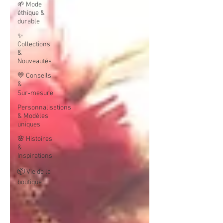
🌱 Mode
éthique &
durable
✨
Collections
&
Nouveautés
💛 Conseils
&
Sur‑mesure
Personnalisations
& Modèles
uniques
🌸 Histoires
&
Inspirations
📦 Vie de la
boutique