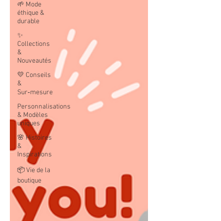
🌱 Mode
éthique &
durable
✨
Collections
&
Nouveautés
💛 Conseils
&
Sur‑mesure
Personnalisations
& Modèles
uniques
🌸 Histoires
&
Inspirations
📦 Vie de la
boutique