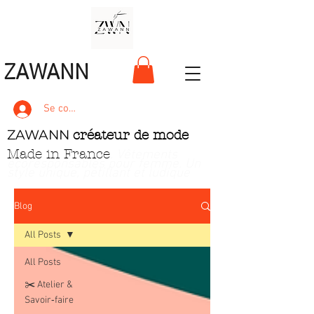
ZAWANN
Se connecter
ZAWANN
créateur de mode
Made in France
. Vêtements
écoresponsables pour femme
. Un
style unique, pétillant et ludique
Blog
All Posts
All Posts
✂️ Atelier &
Savoir‑faire