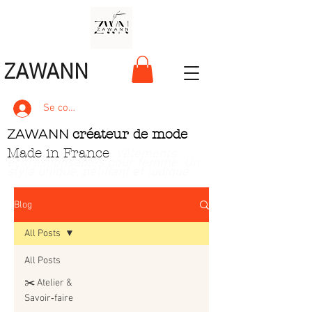
ZAWANN
Se connecter
ZAWANN
créateur de mode
Made in France
. Vêtements
écoresponsables pour femme
. Un
style unique, pétillant et ludique
Blog
All Posts
All Posts
✂️ Atelier &
Savoir‑faire