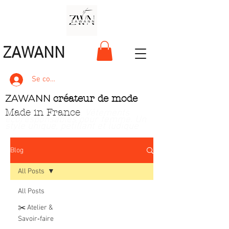
ZAWANN
Se connecter
ZAWANN
créateur de mode
Made in France
. Vêtements
écoresponsables pour femme
. Un
style unique, pétillant et ludique
Blog
All Posts
All Posts
✂️ Atelier &
Savoir‑faire