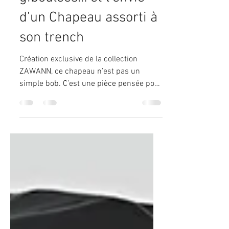
🌦️ Mars, ses
giboulées… et l’envie
d’un Chapeau assorti à
son trench
Création exclusive de la collection
ZAWANN, ce chapeau n’est pas un
simple bob. C’est une pièce pensée pour
accompagner les silhouettes élégantes
du printemps : trench fluide, veste
légère, jean brut, robe midi… Il apporte
ce petit supplément d’allure, tout en
offrant une vraie protection contre la
pluie et le vent. Et surtout : il existe
désormais en gabardine unie bleu
marine, en noir profond, et en imprimé
léopard pour celles et ceux qui aiment