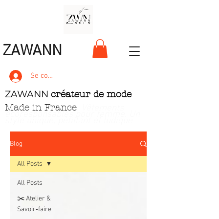
ZAWANN
Se connecter
ZAWANN
créateur de mode
Made in France
. Vêtements
écoresponsables pour femme
. Un
style unique, pétillant et ludique
Blog
All Posts
All Posts
✂️ Atelier &
Savoir‑faire