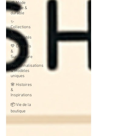
🌱 Mode
éthique &
durable
✨
Collections
&
Nouveautés
💛 Conseils
&
Sur‑mesure
Personnalisations
& Modèles
uniques
🌸 Histoires
&
Inspirations
📦 Vie de la
boutique