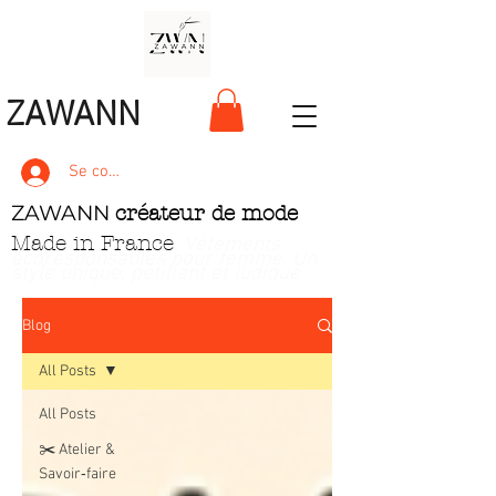
ZAWANN
Se connecter
ZAWANN
créateur de mode
Made in France
. Vêtements
écoresponsables pour femme
. Un
style unique, pétillant et ludique
Blog
All Posts
All Posts
✂️ Atelier &
Savoir‑faire