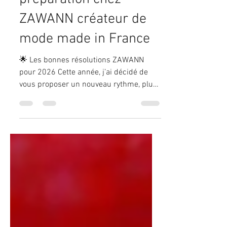
6 janv.
3 min de lecture
Nouvelle collection en
préparation chez
ZAWANN créateur de
mode made in France
🌟 Les bonnes résolutions ZAWANN
pour 2026 Cette année, j’ai décidé de
vous proposer un nouveau rythme, plus
inspirant, plus structuré, et surtout plus
pétillant : ➡️ Une silhouette complète par
mois.