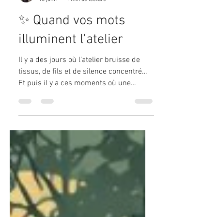
Marina Acosta
13 janv.
1 min de lecture
✨ Quand vos mots
illuminent l’atelier
Il y a des jours où l’atelier bruisse de
tissus, de fils et de silence concentré…
Et puis il y a ces moments où une
notification apparaît, discrète, et où je
découvre vos mots. Vos avis, vos photos,
vos messages — ces petites étincelles
qui traversent l’écran et viennent se
poser directement dans mon cœur.