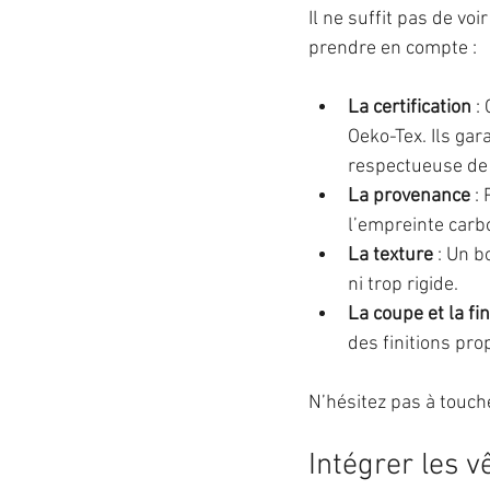
Il ne suffit pas de voi
prendre en compte :
La certification
 :
Oeko-Tex. Ils gar
respectueuse de
La provenance
 :
l’empreinte carbo
La texture
 : Un b
ni trop rigide.
La coupe et la fin
des finitions pro
N’hésitez pas à touche
Intégrer les v