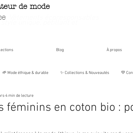
ateur de mode
ce
. Vêtements écoresponsables
 style unique, pétillant et
lections
Blog
À propos
🌱 Mode éthique & durable
✨ Collections & Nouveautés
💛 Con
ars
4 min de lecture
🌸 Histoires & Inspirations
📦 Vie de la boutique
 féminins en coton bio : p