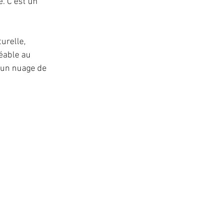
. C’est un 
urelle, 
éable au 
 un nuage de 