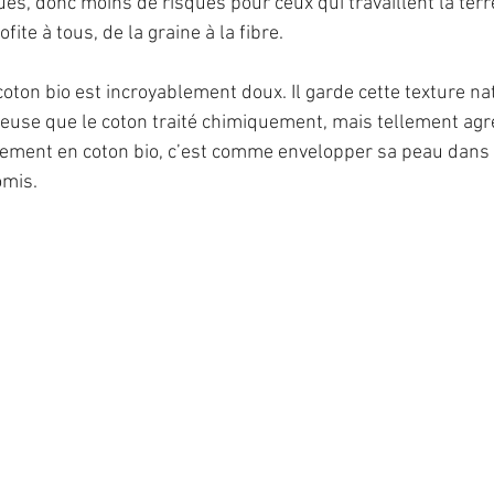
es, donc moins de risques pour ceux qui travaillent la terre
fite à tous, de la graine à la fibre.
 coton bio est incroyablement doux. Il garde cette texture nat
euse que le coton traité chimiquement, mais tellement agr
êtement en coton bio, c’est comme envelopper sa peau dans
omis.