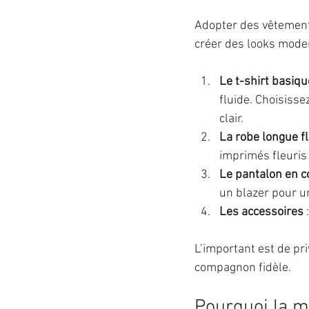
Adopter des vêtements
créer des looks moder
Le t-shirt basiqu
fluide. Choisisse
clair.
La robe longue f
imprimés fleuris 
Le pantalon en c
un blazer pour un
Les accessoires
 
L’important est de priv
compagnon fidèle.
Pourquoi la m