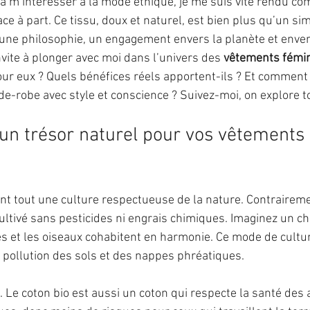
 m’intéresser à la mode éthique, je me suis vite rendu com
ace à part. Ce tissu, doux et naturel, est bien plus qu’un sim
e une philosophie, un engagement envers la planète et enve
nvite à plonger avec moi dans l’univers des 
vêtements fémin
our eux ? Quels bénéfices réels apportent-ils ? Et comment 
de-robe avec style et conscience ? Suivez-moi, on explore 
: un trésor naturel pour vos vêtements
vant tout une culture respectueuse de la nature. Contrairem
cultivé sans pesticides ni engrais chimiques. Imaginez un c
tes et les oiseaux cohabitent en harmonie. Ce mode de cultur
la pollution des sols et des nappes phréatiques.
. Le coton bio est aussi un coton qui respecte la santé des a