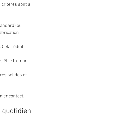
s critères sont à 
tandard) ou 
abrication 
 Cela réduit 
s être trop fin 
es solides et 
mier contact.
e quotidien