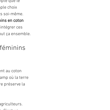
pte que le 
ple choix 
rs soi-même. 
ins en coton 
intégrer ces 
tout ça ensemble.
 féminins 
ent au coton 
hamp où la terre 
e préserve la 
griculteurs. 