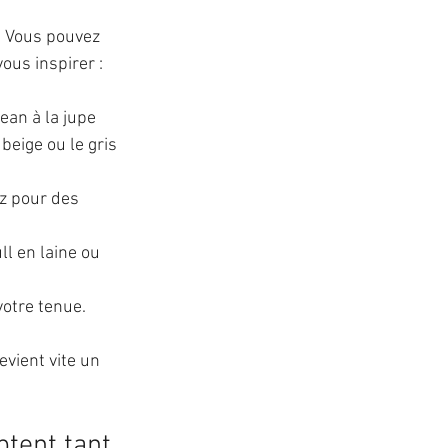
. Vous pouvez 
ous inspirer :
jean à la jupe 
beige ou le gris 
ez pour des 
ll en laine ou 
votre tenue.
evient vite un 
ptent tant