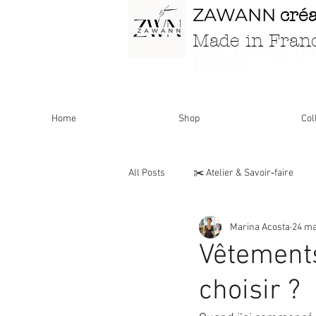
ZAWANN
cré
Made in Fran
pour femme
. Un
ludique
Home
Shop
Col
All Posts
✂️ Atelier & Savoir‑faire
Marina Acosta
24 m
Personnalisations & Modèles uniques
Vêtements
choisir ?