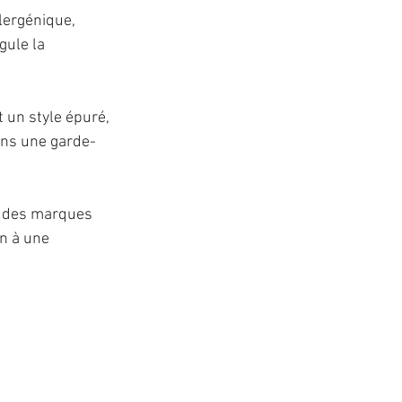
llergénique, 
gule la 
 un style épuré, 
dans une garde-
t des marques 
en à une 