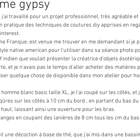
ème gypsy
 j'ai travaillé pour un projet professionnel, très agréable et
 pratique des techniques de coutures diy apprises en rega
interest. 
e Franque, est venue me trouver en me demandant si je pou
tyle native american pour l'utiliser dans sa séance photo p
ef indien que voulait présenter la créatrice d'objets ésotéri
rte, et je n'avais pas le temps d'aller acheter des matières p
iliser quelque chose de disponible dans mon atelier pour ho
t homme blanc basic taille XL, je l'ai coupé sur les côtés, et j'
 piqûres sur les côtés à 10 cm du bord , en partant du bas du
haut, laissant ainsi une ouverture pour les bras.
s franges en coupant des lanières de 8 cm tous les cm du bas
fait une décoction à base de thé, que j'ai mis dans une bassine