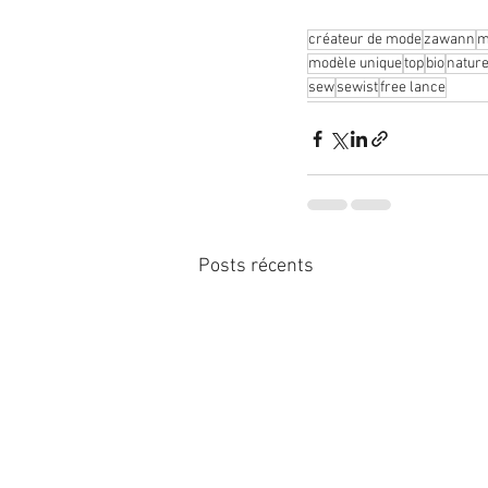
créateur de mode
zawann
m
modèle unique
top
bio
natur
sew
sewist
free lance
Posts récents