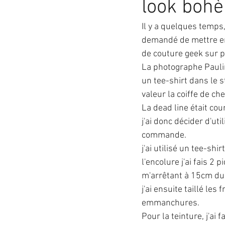
look boh
Il y a quelques temps,
demandé de mettre en
de couture geek sur p
La photographe Paulin
un tee-shirt dans le s
valeur la coiffe de ch
La dead line était cou
j'ai donc décider d'ut
commande.
j'ai utilisé un tee-shir
l'encolure j'ai fais 2
m'arrêtant à 15cm du 
j'ai ensuite taillé le
emmanchures.
Pour la teinture, j'ai 