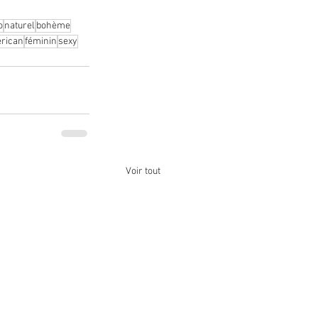
o
naturel
bohème
erican
féminin
sexy
Voir tout