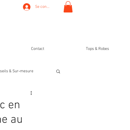
Se connecter
Contact
Tops & Robes
seils & Sur‑mesure
c en
me au