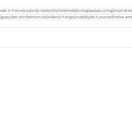
ade in france
couture
création
styliste
mode
écologique
upcycling
shoot phot
e
gypsy
tee-shirt
teinture bio
indien
à franges
nude
diy
do it yourself
native am