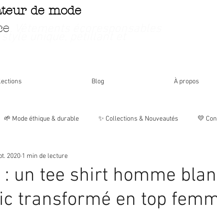
ateur de mode
ce
. Vêtements écoresponsables
 style unique, pétillant et
lections
Blog
À propos
🌱 Mode éthique & durable
✨ Collections & Nouveautés
💛 Con
pt. 2020
1 min de lecture
🌸 Histoires & Inspirations
📦 Vie de la boutique
 : un tee shirt homme blan
ic transformé en top fem