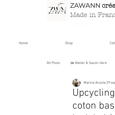
ZAWANN
cré
Made in Fran
pour femme
. Un
ludique
Home
Shop
Col
All Posts
✂️ Atelier & Savoir‑faire
Marina Acosta
29 se
Personnalisations & Modèles uniques
Upcycling
coton bas