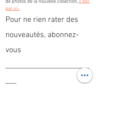
de photos de la nouvelle collection,
 c'est 
par ici.
Pour ne rien rater des 
nouveautés, abonnez-
vous
_______________________
___
Merci à mon ami 
@mujibus_studio
https://www.mujibus-studio.com
pour
 toutes ces jolies photos, à sa 
femme Léna pour son aide pendant 
toute la séance
https://www.lena-b-photographie.com/
à @lou.trcd d'avoir bien voulu être notre 