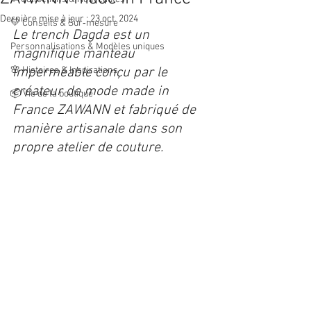
Dernière mise à jour :
23 oct. 2024
💛 Conseils & Sur‑mesure
Le trench Dagda est un 
Personnalisations & Modèles uniques
magnifique manteau 
🌸 Histoires & Inspirations
imperméable conçu par le 
créateur de mode made in 
📦 Vie de la boutique
France ZAWANN et fabriqué de 
manière artisanale dans son 
propre atelier de couture.