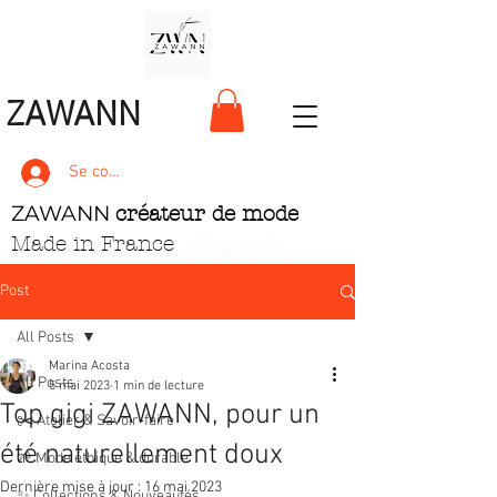
ZAWANN
Se connecter
ZAWANN
créateur de mode
Made in France
. Vêtements
écoresponsables pour femme
. Un
style unique, pétillant et ludique
Post
All Posts
Marina Acosta
All Posts
5 mai 2023
1 min de lecture
Top gigi ZAWANN, pour un
✂️ Atelier & Savoir‑faire
été naturellement doux
🌱 Mode éthique & durable
Dernière mise à jour :
16 mai 2023
✨ Collections & Nouveautés