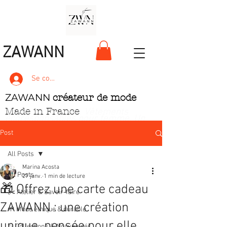
ZAWANN
Se connecter
ZAWANN
créateur de mode
Made in France
. Vêtements
écoresponsables pour femme
. Un
style unique, pétillant et ludique
Post
All Posts
Marina Acosta
All Posts
27 janv.
1 min de lecture
🎁 Offrez une carte cadeau
✂️ Atelier & Savoir‑faire
ZAWANN : une création
🌱 Mode éthique & durable
unique, pensée pour elle
✨ Collections & Nouveautés