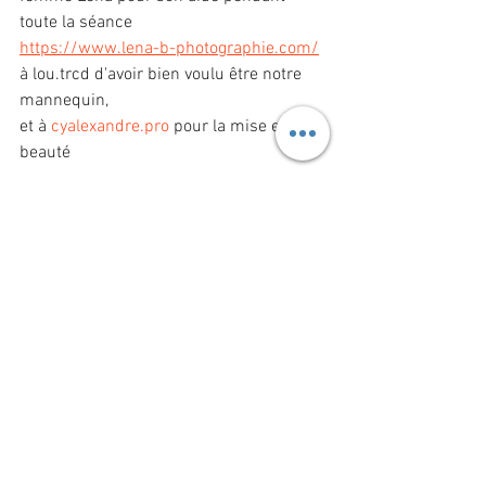
toute la séance
https://www.lena-b-photographie.com/
à lou.trcd d'avoir bien voulu être notre 
mannequin,
et à 
cyalexandre.pro
 pour la mise en 
beauté
__________________________
#createurdemode
#créateurfrançais
#cre
atrice
#creatricefrancaise
#peterpancolla
r
#colclaudine
#mode
#robe
#etsy
#etsys
hop
#zawann
#collection2024
#frenchfas
hion
#frenchfashiondesigner
#manteau
#
trench
#trenchcoat
#parka
#robe
#reddre
ss
#roberouge
#polkadot