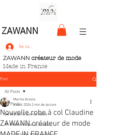
ZAWANN
Se connecter
ZAWANN
créateur de mode
Made in France
. Vêtements
écoresponsables pour femme
. Un
style unique, pétillant et ludique
Post
All Posts
Marina Acosta
All Posts
4 août 2024
2 min de lecture
Nouvelle robe à col Claudine
✂️ Atelier & Savoir‑faire
ZAWANN créateur de mode
🌱 Mode éthique & durable
MADE IN FRANCE
✨ Collections & Nouveautés