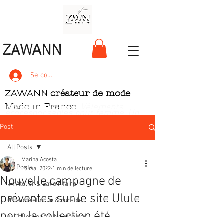
ZAWANN
Se connecter
ZAWANN
créateur de mode
Made in France
. Vêtements
écoresponsables pour femme
. Un
style unique, pétillant et ludique
Post
All Posts
Marina Acosta
All Posts
10 mai 2022
1 min de lecture
Nouvelle campagne de
✂️ Atelier & Savoir‑faire
préventes sur le site Ulule
🌱 Mode éthique & durable
pour la collection été
✨ Collections & Nouveautés