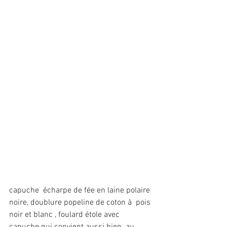
capuche  écharpe de fée en laine polaire 
noire, doublure popeline de coton à  pois 
noir et blanc , foulard étole avec 
capuche qui convient aussi bien  au 