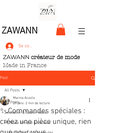
ZAWANN
Se connecter
ZAWANN
créateur de mode
Made in France
. Vêtements
écoresponsables pour femme
. Un
style unique, pétillant et ludique
Post
All Posts
Marina Acosta
All Posts
27 janv.
2 min de lecture
✨ Commandes spéciales :
✂️ Atelier & Savoir‑faire
créez une pièce unique, rien
🌱 Mode éthique & durable
que pour vous
✨ Collections & Nouveautés