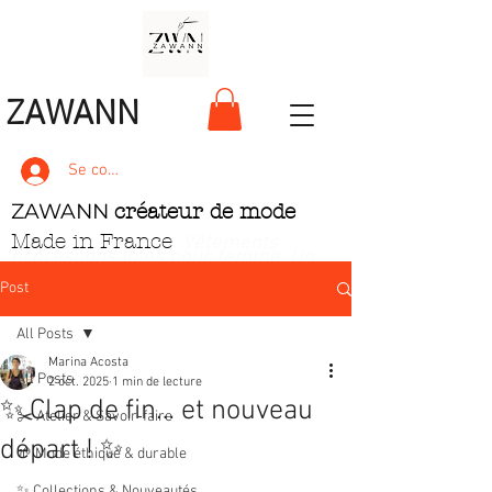
ZAWANN
Se connecter
ZAWANN
créateur de mode
Made in France
. Vêtements
écoresponsables pour femme
. Un
style unique, pétillant et ludique
Post
All Posts
Marina Acosta
All Posts
2 oct. 2025
1 min de lecture
✨ Clap de fin… et nouveau
✂️ Atelier & Savoir‑faire
départ ! ✨
🌱 Mode éthique & durable
✨ Collections & Nouveautés