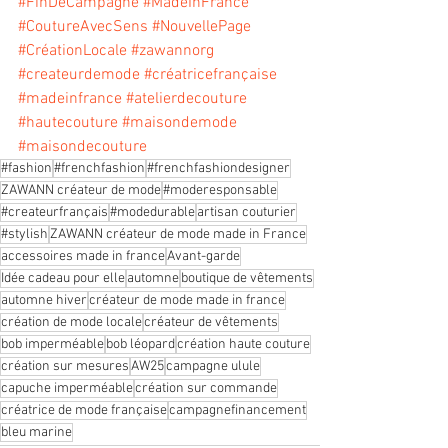
#FinDeCampagne
#MadeInFrance
#CoutureAvecSens
#NouvellePage
#CréationLocale
#zawannorg
#createurdemode
#créatricefrançaise
#madeinfrance
#atelierdecouture
#hautecouture
#maisondemode
#maisondecouture
#fashion
#frenchfashion
#frenchfashiondesigner
ZAWANN créateur de mode
#moderesponsable
#createurfrançais
#modedurable
artisan couturier
#stylish
ZAWANN créateur de mode made in France
accessoires made in france
Avant-garde
Idée cadeau pour elle
automne
boutique de vêtements
automne hiver
créateur de mode made in france
création de mode locale
créateur de vêtements
bob imperméable
bob léopard
création haute couture
création sur mesures
AW25
campagne ulule
capuche imperméable
création sur commande
créatrice de mode française
campagnefinancement
bleu marine